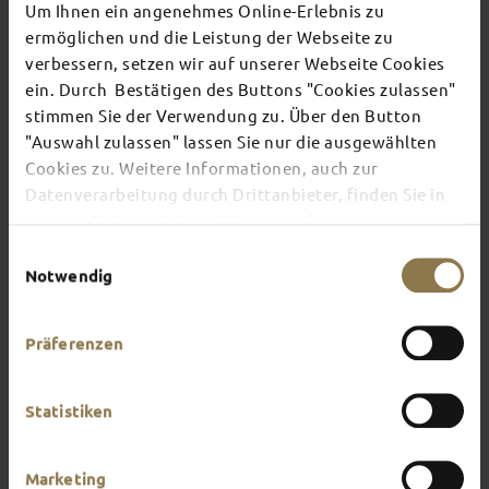
Um Ihnen ein angenehmes Online-Erlebnis zu
Booking enquiries
ermöglichen und die Leistung der Webseite zu
GOOD TO KNOW
verbessern, setzen wir auf unserer Webseite Cookies
ein. Durch Bestätigen des Buttons "Cookies zulassen"
stimmen Sie der Verwendung zu. Über den Button
Group size
"Auswahl zulassen" lassen Sie nur die ausgewählten
Cookies zu. Weitere Informationen, auch zur
Prices and languages
Datenverarbeitung durch Drittanbieter, finden Sie in
unserer
Datenschutzerklärung
und unserem
Impressum
.
Einwilligungsauswahl
Payment
Notwendig
Cancellation
Präferenzen
Rebooking tours
Statistiken
Guided tours for children and
Marketing
teenagers