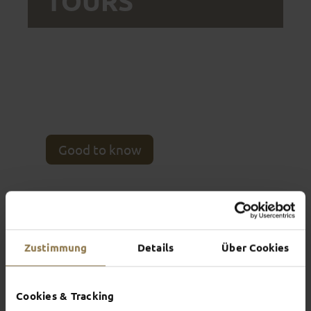
TOURS
You can make a booking request directly online
for the following group tours. We will get back to
you within a few days. If you have any questions or
individual requests, please contact us by email on
tourismus(at)fulda.de
or phone us on
+49 (0) 661 102-1810
– we are happy to help!
Good to know
Zustimmung
Details
Über Cookies
Cookies & Tracking