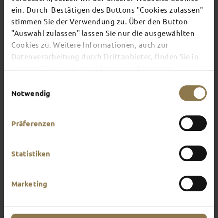
ein. Durch Bestätigen des Buttons "Cookies zulassen"
stimmen Sie der Verwendung zu. Über den Button
There's always something going on in Fulda:
"Auswahl zulassen" lassen Sie nur die ausgewählten
whether it's a concert, a musical, a fun-filled
Cookies zu. Weitere Informationen, auch zur
guided tour or a theatre performance – this is the
place to discover the current events and
Datenverarbeitung durch Drittanbieter, finden Sie in
highlights in and around Fulda.
unserer
Datenschutzerklärung
und unserem
Impressum
.
Einwilligungsauswahl
Notwendig
Präferenzen
Statistiken
Marketing