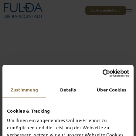
Book a guided tour
Zustimmung
Details
Über Cookies
Cookies & Tracking
Um Ihnen ein angenehmes Online-Erlebnis zu
Experiences unique to Fulda
TOP EVENTS
ermöglichen und die Leistung der Webseite zu
verbessern, setzen wir auf unserer Webseite Cookies