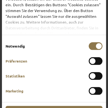
TOP EVENTS
ein. Durch Bestätigen des Buttons "Cookies zulassen"
stimmen Sie der Verwendung zu. Über den Button
"Auswahl zulassen" lassen Sie nur die ausgewählten
There's always something going on in Fulda:
Cookies zu. Weitere Informationen, auch zur
whether it's a concert, a musical, a fun-filled
guided tour or a theatre performance – this is the
Datenverarbeitung durch Drittanbieter, finden Sie in
place to discover the current events and
unserer
Datenschutzerklärung
und unserem
highlights in and around Fulda.
Impressum
.
Einwilligungsauswahl
Notwendig
Präferenzen
Statistiken
Marketing