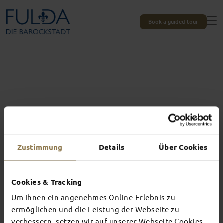
Book a guided tour
Zustimmung
Details
Über Cookies
Cookies & Tracking
Um Ihnen ein angenehmes Online-Erlebnis zu
Experiences unique to Fulda
ermöglichen und die Leistung der Webseite zu
verbessern, setzen wir auf unserer Webseite Cookies