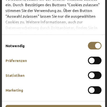
TOP EVENTS
ein. Durch Bestätigen des Buttons "Cookies zulassen"
stimmen Sie der Verwendung zu. Über den Button
"Auswahl zulassen" lassen Sie nur die ausgewählten
There's always something going on in Fulda:
Cookies zu. Weitere Informationen, auch zur
whether it's a concert, a musical, a fun-filled
guided tour or a theatre performance – this is the
Datenverarbeitung durch Drittanbieter, finden Sie in
place to discover the current events and
unserer
Datenschutzerklärung
und unserem
highlights in and around Fulda.
Impressum
.
Einwilligungsauswahl
Notwendig
Präferenzen
Statistiken
Marketing