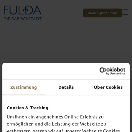
Book a guided tour
Zustimmung
Details
Über Cookies
Cookies & Tracking
Um Ihnen ein angenehmes Online-Erlebnis zu
Experiences unique to Fulda
ermöglichen und die Leistung der Webseite zu
verbessern, setzen wir auf unserer Webseite Cookies