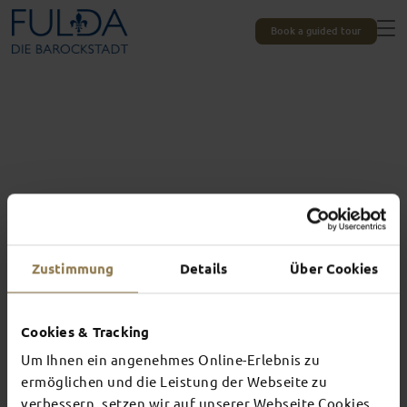
Book a guided tour
Zustimmung
Details
Über Cookies
Cookies & Tracking
Um Ihnen ein angenehmes Online-Erlebnis zu
Experiences unique to Fulda
TOP EVENTS
ermöglichen und die Leistung der Webseite zu
verbessern, setzen wir auf unserer Webseite Cookies