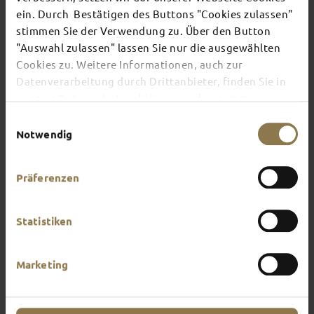
ein. Durch Bestätigen des Buttons "Cookies zulassen"
stimmen Sie der Verwendung zu. Über den Button
There's always something going on in Fulda:
"Auswahl zulassen" lassen Sie nur die ausgewählten
whether it's a concert, a musical, a fun-filled
Cookies zu. Weitere Informationen, auch zur
guided tour or a theatre performance – this is the
place to discover the current events and
Datenverarbeitung durch Drittanbieter, finden Sie in
highlights in and around Fulda.
unserer
Datenschutzerklärung
und unserem
Impressum
.
Einwilligungsauswahl
Notwendig
Präferenzen
Statistiken
Marketing