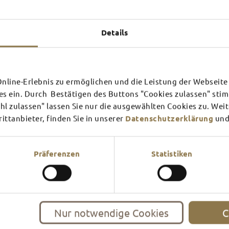
Experiences u
TOP 
Details
line-Erlebnis zu ermöglichen und die Leistung der Webseite 
SCHLOSS­
RHÖN
es ein. Durch Bestätigen des Buttons "Cookies zulassen" st
THEATER
SURR
l zulassen" lassen Sie nur die ausgewählten Cookies zu. Wei
ttanbieter, finden Sie in unserer
Datenschutzerklärung
und
Find out more
Find ou
There's always something goin
filled guided tour or a theat
events and highlights in and
Präferenzen
Statistiken
Nur notwendige Cookies
C