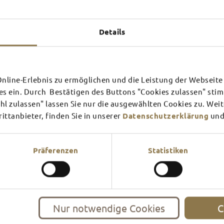
Experiences u
TOP 
Details
line-Erlebnis zu ermöglichen und die Leistung der Webseite 
SCHLOSS­
RHÖN
es ein. Durch Bestätigen des Buttons "Cookies zulassen" st
THEATER
SURR
l zulassen" lassen Sie nur die ausgewählten Cookies zu. Wei
ttanbieter, finden Sie in unserer
Datenschutzerklärung
und
Find out more
Find ou
There's always something goin
filled guided tour or a theat
events and highlights in and
Präferenzen
Statistiken
Nur notwendige Cookies
C