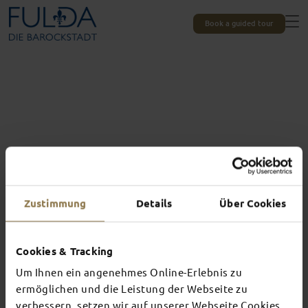
Book a guided tour
Zustimmung
Details
Über Cookies
Cookies & Tracking
Um Ihnen ein angenehmes Online-Erlebnis zu
Experiences unique to Fulda
TOP EVENTS
ermöglichen und die Leistung der Webseite zu
verbessern, setzen wir auf unserer Webseite Cookies