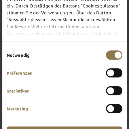
ein. Durch Bestätigen des Buttons "Cookies zulassen"
stimmen Sie der Verwendung zu. Über den Button
There's always something going on in Fulda:
"Auswahl zulassen" lassen Sie nur die ausgewählten
whether it's a concert, a musical, a fun-filled
Cookies zu. Weitere Informationen, auch zur
guided tour or a theatre performance – this is the
place to discover the current events and
Datenverarbeitung durch Drittanbieter, finden Sie in
highlights in and around Fulda.
unserer
Datenschutzerklärung
und unserem
Impressum
.
Einwilligungsauswahl
Notwendig
Präferenzen
Statistiken
Marketing