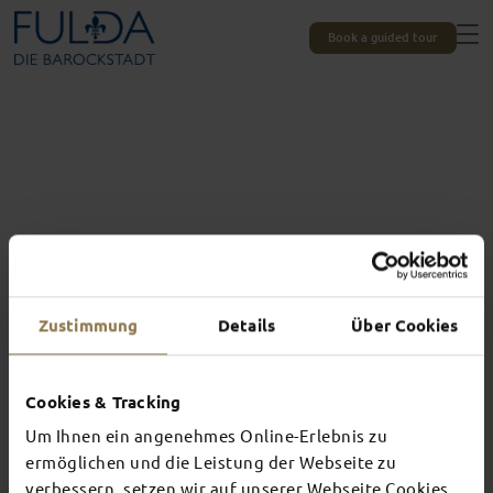
Book a guided tour
Zustimmung
Details
Über Cookies
Cookies & Tracking
Um Ihnen ein angenehmes Online-Erlebnis zu
Experiences unique to Fulda
TOP EVENTS
ermöglichen und die Leistung der Webseite zu
verbessern, setzen wir auf unserer Webseite Cookies