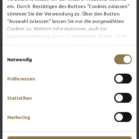
ein. Durch Bestätigen des Buttons "Cookies zulassen"
stimmen Sie der Verwendung zu. Über den Button
There's always something going on in Fulda:
"Auswahl zulassen" lassen Sie nur die ausgewählten
whether it's a concert, a musical, a fun-filled
Cookies zu. Weitere Informationen, auch zur
guided tour or a theatre performance – this is the
place to discover the current events and
Datenverarbeitung durch Drittanbieter, finden Sie in
highlights in and around Fulda.
unserer
Datenschutzerklärung
und unserem
Impressum
.
Einwilligungsauswahl
Notwendig
Präferenzen
Statistiken
Marketing