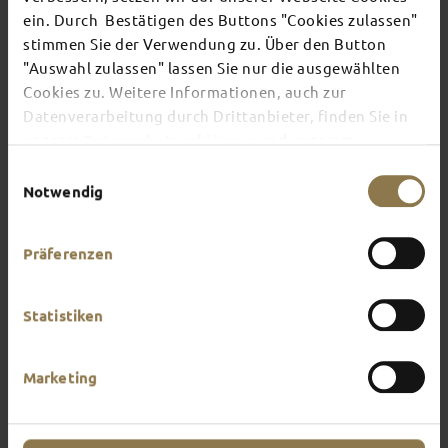
ein. Durch Bestätigen des Buttons "Cookies zulassen"
stimmen Sie der Verwendung zu. Über den Button
There's always something going on in Fulda:
"Auswahl zulassen" lassen Sie nur die ausgewählten
whether it's a concert, a musical, a fun-filled
Cookies zu. Weitere Informationen, auch zur
guided tour or a theatre performance – this is the
place to discover the current events and
Datenverarbeitung durch Drittanbieter, finden Sie in
highlights in and around Fulda.
unserer
Datenschutzerklärung
und unserem
Impressum
.
Einwilligungsauswahl
Notwendig
Präferenzen
Statistiken
Marketing