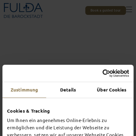
Book a guided tour
Zustimmung
Details
Über Cookies
Cookies & Tracking
Um Ihnen ein angenehmes Online-Erlebnis zu
Experiences unique to Fulda
TOP EVENTS
ermöglichen und die Leistung der Webseite zu
verbessern, setzen wir auf unserer Webseite Cookies