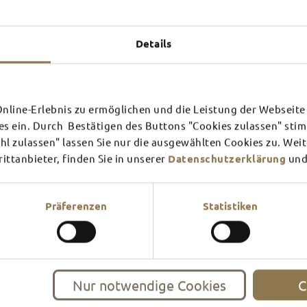
Experiences u
TOP 
Details
line-Erlebnis zu ermöglichen und die Leistung der Webseite 
SCHLOSS­
RHÖN
es ein. Durch Bestätigen des Buttons "Cookies zulassen" st
THEATER
SURR
l zulassen" lassen Sie nur die ausgewählten Cookies zu. Wei
ttanbieter, finden Sie in unserer
Datenschutzerklärung
und
Find out more
Find ou
There's always something goin
filled guided tour or a theat
events and highlights in and
Präferenzen
Statistiken
Nur notwendige Cookies
C