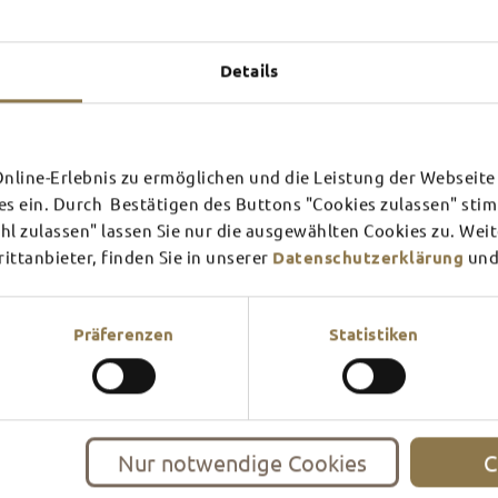
Experiences u
TOP 
Details
line-Erlebnis zu ermöglichen und die Leistung der Webseite 
SCHLOSS­
RHÖN
es ein. Durch Bestätigen des Buttons "Cookies zulassen" st
THEATER
SURR
l zulassen" lassen Sie nur die ausgewählten Cookies zu. Wei
ttanbieter, finden Sie in unserer
Datenschutzerklärung
und
Find out more
Find ou
There's always something goin
filled guided tour or a theat
events and highlights in and
Präferenzen
Statistiken
Nur notwendige Cookies
C