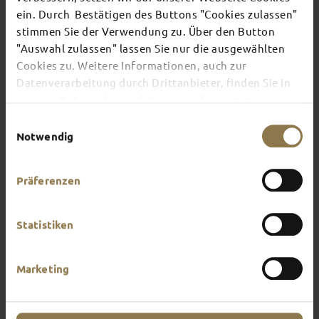
ein. Durch Bestätigen des Buttons "Cookies zulassen"
stimmen Sie der Verwendung zu. Über den Button
There's always something going on in Fulda:
"Auswahl zulassen" lassen Sie nur die ausgewählten
whether it's a concert, a musical, a fun-filled
Cookies zu. Weitere Informationen, auch zur
guided tour or a theatre performance – this is the
place to discover the current events and
Datenverarbeitung durch Drittanbieter, finden Sie in
highlights in and around Fulda.
unserer
Datenschutzerklärung
und unserem
Impressum
.
Einwilligungsauswahl
Notwendig
Präferenzen
Statistiken
Marketing