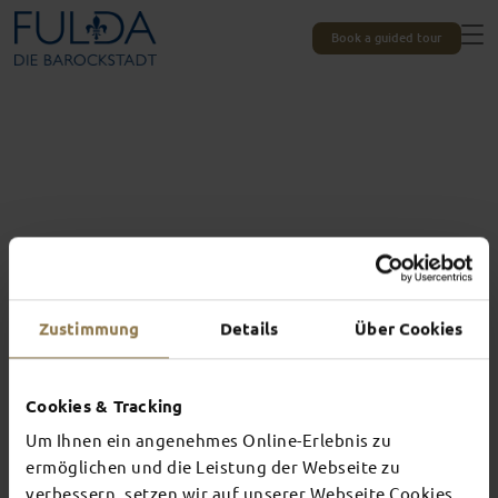
Book a guided tour
Zustimmung
Details
Über Cookies
Cookies & Tracking
Um Ihnen ein angenehmes Online-Erlebnis zu
Experiences unique to Fulda
TOP EVENTS
ermöglichen und die Leistung der Webseite zu
verbessern, setzen wir auf unserer Webseite Cookies