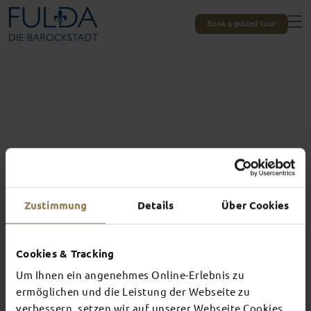
Book a guided tour
Zustimmung
Details
Über Cookies
Cookies & Tracking
Um Ihnen ein angenehmes Online-Erlebnis zu
Experiences unique to Fulda
TOP EVENTS
ermöglichen und die Leistung der Webseite zu
verbessern, setzen wir auf unserer Webseite Cookies