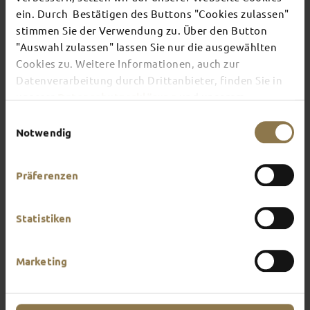
ein. Durch Bestätigen des Buttons "Cookies zulassen"
stimmen Sie der Verwendung zu. Über den Button
There's always something going on in Fulda:
"Auswahl zulassen" lassen Sie nur die ausgewählten
whether it's a concert, a musical, a fun-filled
Cookies zu. Weitere Informationen, auch zur
guided tour or a theatre performance – this is the
place to discover the current events and
Datenverarbeitung durch Drittanbieter, finden Sie in
highlights in and around Fulda.
unserer
Datenschutzerklärung
und unserem
Impressum
.
Einwilligungsauswahl
Notwendig
Präferenzen
Statistiken
Marketing