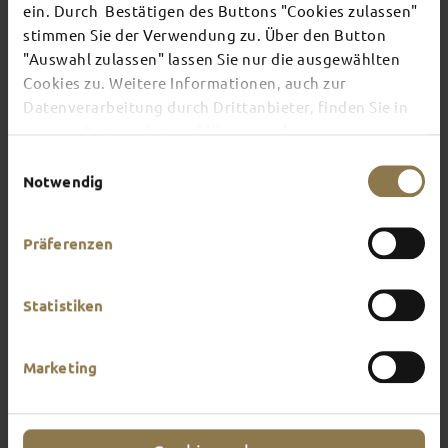
ein. Durch Bestätigen des Buttons "Cookies zulassen"
stimmen Sie der Verwendung zu. Über den Button
There's always something going on in Fulda:
"Auswahl zulassen" lassen Sie nur die ausgewählten
whether it's a concert, a musical, a fun-filled
Cookies zu. Weitere Informationen, auch zur
guided tour or a theatre performance – this is the
Datenverarbeitung durch Drittanbieter, finden Sie in
place to discover the current events and
unserer
Datenschutzerklärung
und unserem
highlights in and around Fulda.
Impressum
.
Einwilligungsauswahl
Notwendig
Präferenzen
Statistiken
Marketing