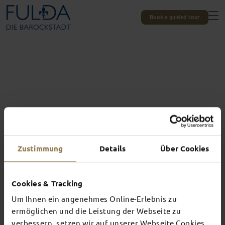
Book a guided tour
Zustimmung
Details
Über Cookies
Cookies & Tracking
Um Ihnen ein angenehmes Online-Erlebnis zu
Experiences unique to Fulda
TOP EVENTS
ermöglichen und die Leistung der Webseite zu
verbessern, setzen wir auf unserer Webseite Cookies