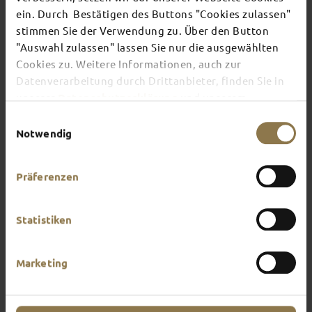
ein. Durch Bestätigen des Buttons "Cookies zulassen"
stimmen Sie der Verwendung zu. Über den Button
There's always something going on in Fulda:
"Auswahl zulassen" lassen Sie nur die ausgewählten
whether it's a concert, a musical, a fun-filled
Cookies zu. Weitere Informationen, auch zur
guided tour or a theatre performance – this is the
place to discover the current events and
Datenverarbeitung durch Drittanbieter, finden Sie in
highlights in and around Fulda.
unserer
Datenschutzerklärung
und unserem
Impressum
.
Einwilligungsauswahl
Notwendig
Präferenzen
Statistiken
Marketing