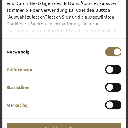
ein. Durch Bestätigen des Buttons "Cookies zulassen"
stimmen Sie der Verwendung zu. Über den Button
There's always something going on in Fulda:
"Auswahl zulassen" lassen Sie nur die ausgewählten
whether it's a concert, a musical, a fun-filled
Cookies zu. Weitere Informationen, auch zur
guided tour or a theatre performance – this is the
Datenverarbeitung durch Drittanbieter, finden Sie in
place to discover the current events and
unserer
Datenschutzerklärung
und unserem
highlights in and around Fulda.
Impressum
.
Einwilligungsauswahl
Notwendig
Präferenzen
Statistiken
Marketing