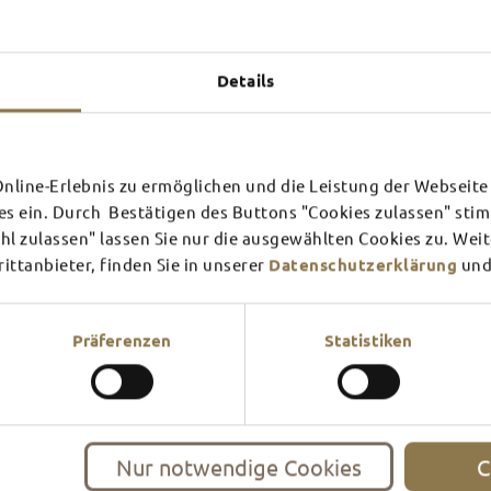
Experiences u
TOP 
Details
SCHLOSS­
RHÖN
line-Erlebnis zu ermöglichen und die Leistung der Webseite 
es ein. Durch Bestätigen des Buttons "Cookies zulassen" st
THEATER
SURR
l zulassen" lassen Sie nur die ausgewählten Cookies zu. Wei
ttanbieter, finden Sie in unserer
Datenschutzerklärung
und
Find out more
Find ou
There's always something goin
filled guided tour or a theat
events and highlights in and
Präferenzen
Statistiken
Nur notwendige Cookies
C