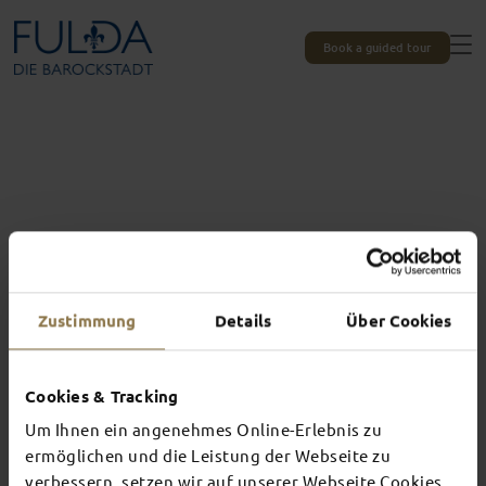
Book a guided tour
Zustimmung
Details
Über Cookies
Cookies & Tracking
Um Ihnen ein angenehmes Online-Erlebnis zu
Experiences unique to Fulda
ermöglichen und die Leistung der Webseite zu
verbessern, setzen wir auf unserer Webseite Cookies