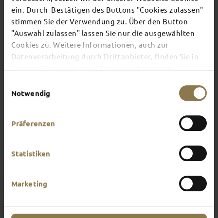
TOP EVENTS
ein. Durch Bestätigen des Buttons "Cookies zulassen"
stimmen Sie der Verwendung zu. Über den Button
"Auswahl zulassen" lassen Sie nur die ausgewählten
There's always something going on in Fulda:
Cookies zu. Weitere Informationen, auch zur
whether it's a concert, a musical, a fun-filled
guided tour or a theatre performance – this is the
Datenverarbeitung durch Drittanbieter, finden Sie in
place to discover the current events and
unserer
Datenschutzerklärung
und unserem
highlights in and around Fulda.
Impressum
.
Einwilligungsauswahl
Notwendig
Präferenzen
Statistiken
Marketing