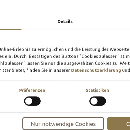
Experiences u
TOP 
Details
line-Erlebnis zu ermöglichen und die Leistung der Webseite 
SCHLOSS­
RHÖN
es ein. Durch Bestätigen des Buttons "Cookies zulassen" st
THEATER
SURR
l zulassen" lassen Sie nur die ausgewählten Cookies zu. Wei
ttanbieter, finden Sie in unserer
Datenschutzerklärung
und
Find out more
Find ou
There's always something goin
filled guided tour or a theat
Präferenzen
Statistiken
events and highlights in and
Nur notwendige Cookies
C