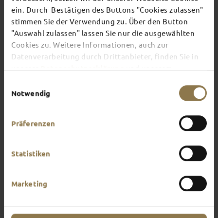
TOP EVENTS
ein. Durch Bestätigen des Buttons "Cookies zulassen"
stimmen Sie der Verwendung zu. Über den Button
"Auswahl zulassen" lassen Sie nur die ausgewählten
There's always something going on in Fulda:
Cookies zu. Weitere Informationen, auch zur
whether it's a concert, a musical, a fun-filled
guided tour or a theatre performance – this is the
Datenverarbeitung durch Drittanbieter, finden Sie in
place to discover the current events and
unserer
Datenschutzerklärung
und unserem
highlights in and around Fulda.
Impressum
.
Einwilligungsauswahl
Notwendig
Präferenzen
Statistiken
Marketing