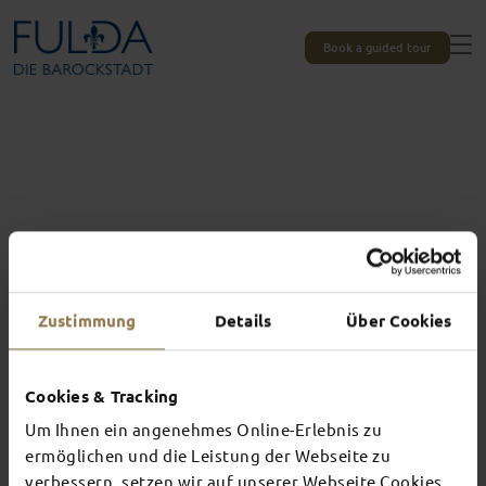
Book a guided tour
Zustimmung
Details
Über Cookies
Cookies & Tracking
Um Ihnen ein angenehmes Online-Erlebnis zu
Experiences unique to Fulda
ermöglichen und die Leistung der Webseite zu
verbessern, setzen wir auf unserer Webseite Cookies