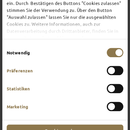
ein. Durch Bestätigen des Buttons "Cookies zulassen"
stimmen Sie der Verwendung zu. Über den Button
There's always something going on in Fulda:
"Auswahl zulassen" lassen Sie nur die ausgewählten
whether it's a concert, a musical, a fun-filled
Cookies zu. Weitere Informationen, auch zur
guided tour or a theatre performance – this is the
Datenverarbeitung durch Drittanbieter, finden Sie in
place to discover the current events and
unserer
Datenschutzerklärung
und unserem
highlights in and around Fulda.
Impressum
.
Einwilligungsauswahl
Notwendig
Präferenzen
Statistiken
Marketing