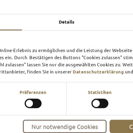
Experiences u
TOP 
Details
line-Erlebnis zu ermöglichen und die Leistung der Webseite 
SCHLOSS­
RHÖN
es ein. Durch Bestätigen des Buttons "Cookies zulassen" st
THEATER
SURR
l zulassen" lassen Sie nur die ausgewählten Cookies zu. Wei
ttanbieter, finden Sie in unserer
Datenschutzerklärung
und
Find out more
Find ou
There's always something goin
filled guided tour or a theat
Präferenzen
Statistiken
events and highlights in and
Nur notwendige Cookies
C