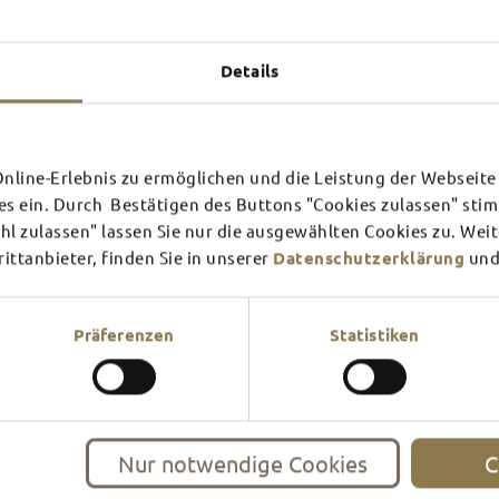
Experiences u
TOP 
Details
line-Erlebnis zu ermöglichen und die Leistung der Webseite 
SCHLOSS­
RHÖN
es ein. Durch Bestätigen des Buttons "Cookies zulassen" st
THEATER
SURR
l zulassen" lassen Sie nur die ausgewählten Cookies zu. Wei
ttanbieter, finden Sie in unserer
Datenschutzerklärung
und
Find out more
Find ou
There's always something goin
filled guided tour or a theat
events and highlights in and
Präferenzen
Statistiken
Nur notwendige Cookies
C