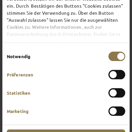
ein. Durch Bestätigen des Buttons "Cookies zulassen"
stimmen Sie der Verwendung zu. Über den Button
There's always something going on in Fulda:
"Auswahl zulassen" lassen Sie nur die ausgewählten
whether it's a concert, a musical, a fun-filled
Cookies zu. Weitere Informationen, auch zur
guided tour or a theatre performance – this is the
place to discover the current events and
Datenverarbeitung durch Drittanbieter, finden Sie in
highlights in and around Fulda.
unserer
Datenschutzerklärung
und unserem
Impressum
.
Einwilligungsauswahl
Notwendig
Präferenzen
Statistiken
Marketing