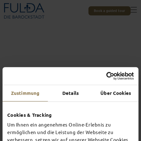
Book a guided tour
Zustimmung
Details
Über Cookies
Cookies & Tracking
Um Ihnen ein angenehmes Online-Erlebnis zu
Experiences unique to Fulda
TOP EVENTS
ermöglichen und die Leistung der Webseite zu
verbessern, setzen wir auf unserer Webseite Cookies