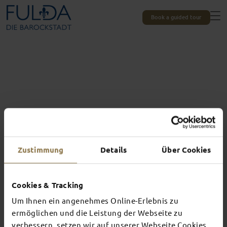
Book a guided tour
Zustimmung
Details
Über Cookies
Cookies & Tracking
Um Ihnen ein angenehmes Online-Erlebnis zu
Experiences unique to Fulda
TOP EVENTS
ermöglichen und die Leistung der Webseite zu
verbessern, setzen wir auf unserer Webseite Cookies