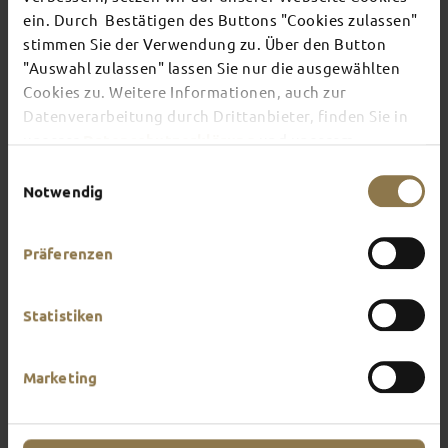
ein. Durch Bestätigen des Buttons "Cookies zulassen"
stimmen Sie der Verwendung zu. Über den Button
There's always something going on in Fulda:
"Auswahl zulassen" lassen Sie nur die ausgewählten
whether it's a concert, a musical, a fun-filled
Cookies zu. Weitere Informationen, auch zur
guided tour or a theatre performance – this is the
place to discover the current events and
Datenverarbeitung durch Drittanbieter, finden Sie in
highlights in and around Fulda.
unserer
Datenschutzerklärung
und unserem
Impressum
.
Einwilligungsauswahl
Notwendig
Präferenzen
Statistiken
Marketing