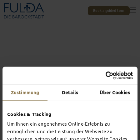
Book a guided tour
Zustimmung
Details
Über Cookies
Cookies & Tracking
Um Ihnen ein angenehmes Online-Erlebnis zu
Experiences unique to Fulda
TOP EVENTS
ermöglichen und die Leistung der Webseite zu
verbessern, setzen wir auf unserer Webseite Cookies