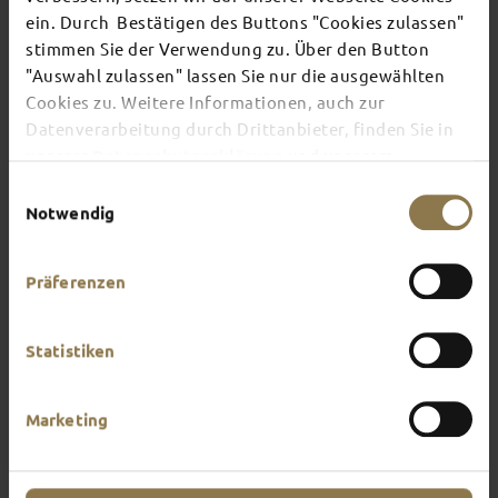
ein. Durch Bestätigen des Buttons "Cookies zulassen"
stimmen Sie der Verwendung zu. Über den Button
There's always something going on in Fulda:
"Auswahl zulassen" lassen Sie nur die ausgewählten
whether it's a concert, a musical, a fun-filled
Cookies zu. Weitere Informationen, auch zur
guided tour or a theatre performance – this is the
place to discover the current events and
Datenverarbeitung durch Drittanbieter, finden Sie in
highlights in and around Fulda.
unserer
Datenschutzerklärung
und unserem
Impressum
.
Einwilligungsauswahl
Notwendig
Präferenzen
Statistiken
Marketing