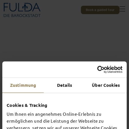
Book a guided tour
Zustimmung
Details
Über Cookies
Cookies & Tracking
Um Ihnen ein angenehmes Online-Erlebnis zu
Experiences unique to Fulda
TOP EVENTS
ermöglichen und die Leistung der Webseite zu
verbessern, setzen wir auf unserer Webseite Cookies