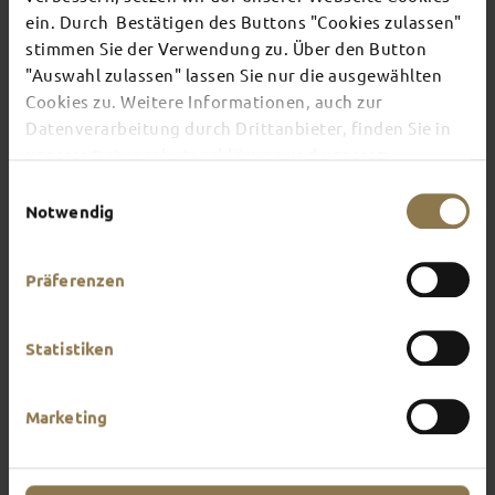
ein. Durch Bestätigen des Buttons "Cookies zulassen"
stimmen Sie der Verwendung zu. Über den Button
There's always something going on in Fulda:
"Auswahl zulassen" lassen Sie nur die ausgewählten
whether it's a concert, a musical, a fun-filled
Cookies zu. Weitere Informationen, auch zur
guided tour or a theatre performance – this is the
place to discover the current events and
Datenverarbeitung durch Drittanbieter, finden Sie in
highlights in and around Fulda.
unserer
Datenschutzerklärung
und unserem
Impressum
.
Einwilligungsauswahl
Notwendig
Präferenzen
Statistiken
Marketing