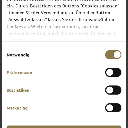
TOP EVENTS
ein. Durch Bestätigen des Buttons "Cookies zulassen"
stimmen Sie der Verwendung zu. Über den Button
"Auswahl zulassen" lassen Sie nur die ausgewählten
There's always something going on in Fulda:
Cookies zu. Weitere Informationen, auch zur
whether it's a concert, a musical, a fun-filled
guided tour or a theatre performance – this is the
Datenverarbeitung durch Drittanbieter, finden Sie in
place to discover the current events and
unserer
Datenschutzerklärung
und unserem
highlights in and around Fulda.
Impressum
.
Einwilligungsauswahl
Notwendig
Präferenzen
Statistiken
Marketing