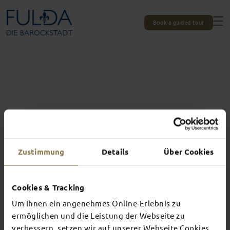
Book a guided tour
Zustimmung
Details
Über Cookies
Cookies & Tracking
Um Ihnen ein angenehmes Online-Erlebnis zu
Experiences unique to Fulda
ermöglichen und die Leistung der Webseite zu
verbessern, setzen wir auf unserer Webseite Cookies