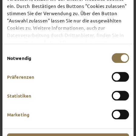
ein. Durch Bestätigen des Buttons "Cookies zulassen"
stimmen Sie der Verwendung zu. Über den Button
There's always something going on in Fulda:
"Auswahl zulassen" lassen Sie nur die ausgewählten
whether it's a concert, a musical, a fun-filled
Cookies zu. Weitere Informationen, auch zur
guided tour or a theatre performance – this is the
place to discover the current events and
Datenverarbeitung durch Drittanbieter, finden Sie in
highlights in and around Fulda.
unserer
Datenschutzerklärung
und unserem
Impressum
.
Einwilligungsauswahl
Notwendig
Präferenzen
Statistiken
Marketing