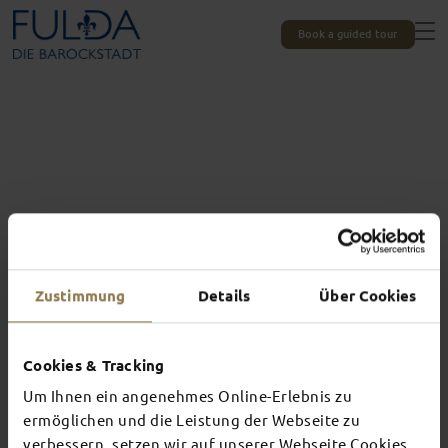
Book a guided tour
Zustimmung
Details
Über Cookies
Cookies & Tracking
Um Ihnen ein angenehmes Online-Erlebnis zu
Experiences unique to Fulda
TOP EVENTS
ermöglichen und die Leistung der Webseite zu
verbessern, setzen wir auf unserer Webseite Cookies