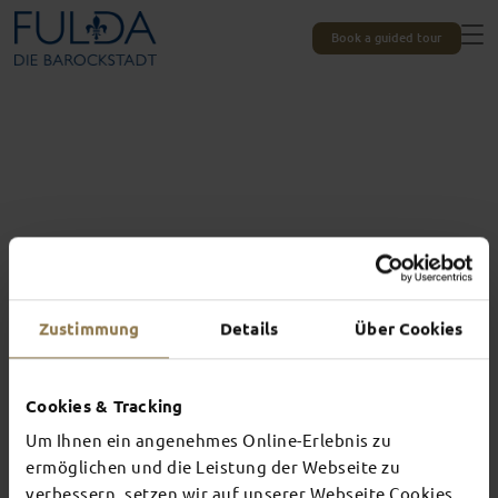
Book a guided tour
Zustimmung
Details
Über Cookies
Cookies & Tracking
Um Ihnen ein angenehmes Online-Erlebnis zu
Experiences unique to Fulda
TOP EVENTS
ermöglichen und die Leistung der Webseite zu
verbessern, setzen wir auf unserer Webseite Cookies