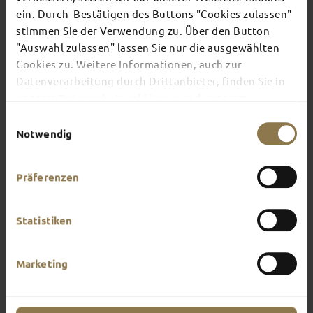
ein. Durch Bestätigen des Buttons "Cookies zulassen"
stimmen Sie der Verwendung zu. Über den Button
There's always something going on in Fulda:
"Auswahl zulassen" lassen Sie nur die ausgewählten
whether it's a concert, a musical, a fun-filled
Cookies zu. Weitere Informationen, auch zur
guided tour or a theatre performance – this is the
place to discover the current events and
Datenverarbeitung durch Drittanbieter, finden Sie in
highlights in and around Fulda.
unserer
Datenschutzerklärung
und unserem
Impressum
.
Einwilligungsauswahl
Notwendig
Präferenzen
Statistiken
Marketing