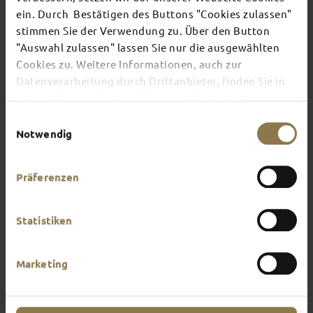
TOP EVENTS
ein. Durch Bestätigen des Buttons "Cookies zulassen"
stimmen Sie der Verwendung zu. Über den Button
"Auswahl zulassen" lassen Sie nur die ausgewählten
There's always something going on in Fulda:
Cookies zu. Weitere Informationen, auch zur
whether it's a concert, a musical, a fun-filled
guided tour or a theatre performance – this is the
Datenverarbeitung durch Drittanbieter, finden Sie in
place to discover the current events and
unserer
Datenschutzerklärung
und unserem
highlights in and around Fulda.
Impressum
.
Einwilligungsauswahl
Notwendig
Präferenzen
Statistiken
Marketing