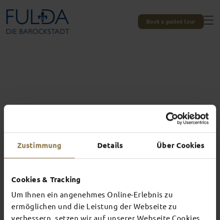
Book a guided tour
Zustimmung
Details
Über Cookies
Cookies & Tracking
Um Ihnen ein angenehmes Online-Erlebnis zu
Experiences unique to Fulda
ermöglichen und die Leistung der Webseite zu
verbessern, setzen wir auf unserer Webseite Cookies