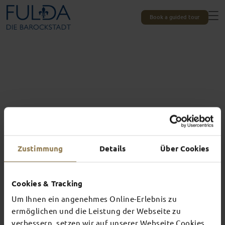
Book a guided tour
Zustimmung
Details
Über Cookies
Cookies & Tracking
Um Ihnen ein angenehmes Online-Erlebnis zu
Experiences unique to Fulda
TOP EVENTS
ermöglichen und die Leistung der Webseite zu
verbessern, setzen wir auf unserer Webseite Cookies