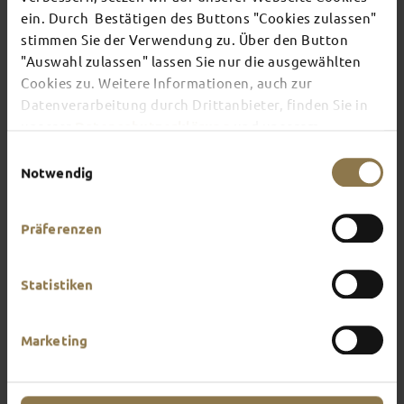
ein. Durch Bestätigen des Buttons "Cookies zulassen"
stimmen Sie der Verwendung zu. Über den Button
There's always something going on in Fulda:
"Auswahl zulassen" lassen Sie nur die ausgewählten
whether it's a concert, a musical, a fun-filled
Cookies zu. Weitere Informationen, auch zur
guided tour or a theatre performance – this is the
place to discover the current events and
Datenverarbeitung durch Drittanbieter, finden Sie in
highlights in and around Fulda.
unserer
Datenschutzerklärung
und unserem
Impressum
.
Einwilligungsauswahl
Notwendig
Präferenzen
Statistiken
Marketing