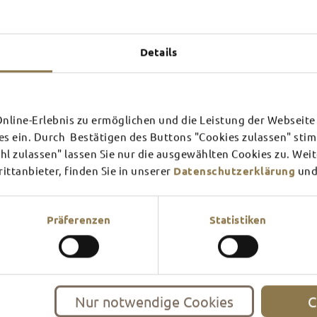
Experiences u
TOP 
Details
line-Erlebnis zu ermöglichen und die Leistung der Webseite 
SCHLOSS­
RHÖN
es ein. Durch Bestätigen des Buttons "Cookies zulassen" st
THEATER
SURR
l zulassen" lassen Sie nur die ausgewählten Cookies zu. Wei
ttanbieter, finden Sie in unserer
Datenschutzerklärung
und
Find out more
Find ou
There's always something goin
filled guided tour or a theat
Präferenzen
Statistiken
events and highlights in and
Nur notwendige Cookies
C