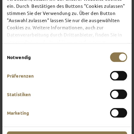
ein. Durch Bestätigen des Buttons "Cookies zulassen"
stimmen Sie der Verwendung zu. Über den Button
There's always something going on in Fulda:
"Auswahl zulassen" lassen Sie nur die ausgewählten
whether it's a concert, a musical, a fun-filled
Cookies zu. Weitere Informationen, auch zur
guided tour or a theatre performance – this is the
place to discover the current events and
Datenverarbeitung durch Drittanbieter, finden Sie in
highlights in and around Fulda.
unserer
Datenschutzerklärung
und unserem
Impressum
.
Einwilligungsauswahl
Notwendig
Präferenzen
Statistiken
Marketing