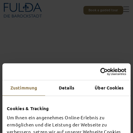
Book a guided tour
Zustimmung
Details
Über Cookies
Cookies & Tracking
Um Ihnen ein angenehmes Online-Erlebnis zu
Experiences unique to Fulda
TOP EVENTS
ermöglichen und die Leistung der Webseite zu
verbessern, setzen wir auf unserer Webseite Cookies