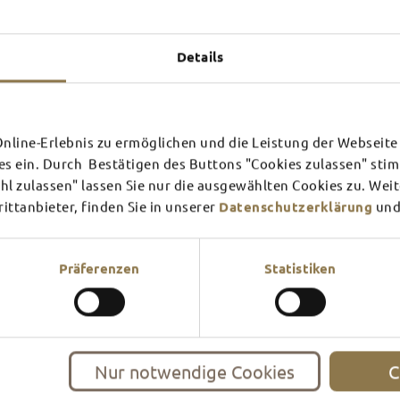
Experiences u
TOP 
Details
line-Erlebnis zu ermöglichen und die Leistung der Webseite 
SCHLOSS­
RHÖN
es ein. Durch Bestätigen des Buttons "Cookies zulassen" st
THEATER
SURR
l zulassen" lassen Sie nur die ausgewählten Cookies zu. Wei
ttanbieter, finden Sie in unserer
Datenschutzerklärung
und
Find out more
Find ou
There's always something goin
filled guided tour or a theat
events and highlights in and
Präferenzen
Statistiken
Nur notwendige Cookies
C