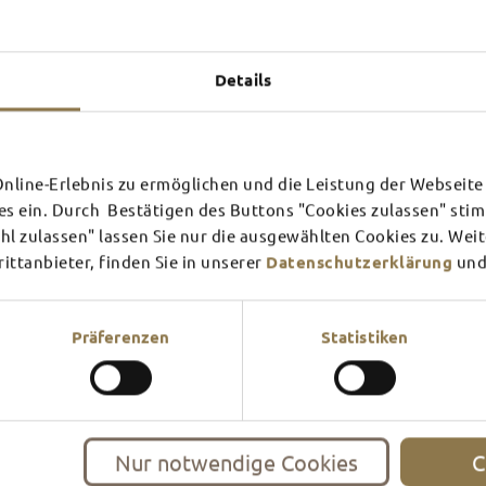
Experiences u
TOP 
Details
line-Erlebnis zu ermöglichen und die Leistung der Webseite 
SCHLOSS­
RHÖN
es ein. Durch Bestätigen des Buttons "Cookies zulassen" st
THEATER
SURR
l zulassen" lassen Sie nur die ausgewählten Cookies zu. Wei
ttanbieter, finden Sie in unserer
Datenschutzerklärung
und
Find out more
Find ou
There's always something goin
filled guided tour or a theat
Präferenzen
Statistiken
events and highlights in and
Nur notwendige Cookies
C