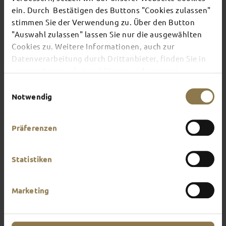
ein. Durch Bestätigen des Buttons "Cookies zulassen"
stimmen Sie der Verwendung zu. Über den Button
There's always something going on in Fulda:
"Auswahl zulassen" lassen Sie nur die ausgewählten
whether it's a concert, a musical, a fun-filled
Cookies zu. Weitere Informationen, auch zur
guided tour or a theatre performance – this is the
place to discover the current events and
Datenverarbeitung durch Drittanbieter, finden Sie in
highlights in and around Fulda.
unserer
Datenschutzerklärung
und unserem
Impressum
.
Einwilligungsauswahl
Notwendig
Präferenzen
Statistiken
Marketing