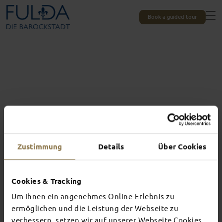
Book a guided tour
Zustimmung
Details
Über Cookies
Cookies & Tracking
Um Ihnen ein angenehmes Online-Erlebnis zu
Experiences unique to Fulda
TOP EVENTS
ermöglichen und die Leistung der Webseite zu
verbessern, setzen wir auf unserer Webseite Cookies