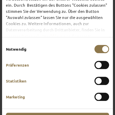
ein. Durch Bestätigen des Buttons "Cookies zulassen"
stimmen Sie der Verwendung zu. Über den Button
There's always something going on in Fulda:
"Auswahl zulassen" lassen Sie nur die ausgewählten
whether it's a concert, a musical, a fun-filled
Cookies zu. Weitere Informationen, auch zur
guided tour or a theatre performance – this is the
place to discover the current events and
Datenverarbeitung durch Drittanbieter, finden Sie in
highlights in and around Fulda.
unserer
Datenschutzerklärung
und unserem
Impressum
.
Einwilligungsauswahl
Notwendig
Präferenzen
Statistiken
Marketing