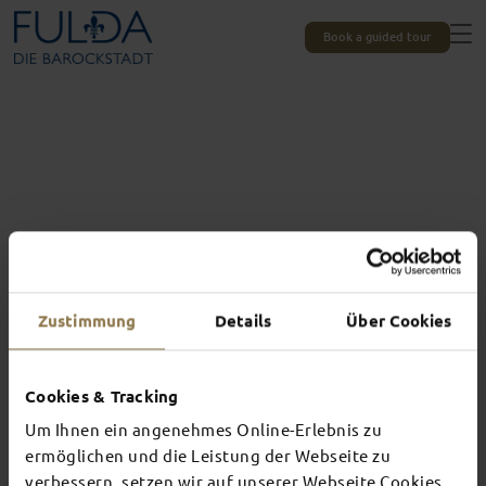
Book a guided tour
Zustimmung
Details
Über Cookies
Cookies & Tracking
Um Ihnen ein angenehmes Online-Erlebnis zu
Experiences unique to Fulda
TOP EVENTS
ermöglichen und die Leistung der Webseite zu
verbessern, setzen wir auf unserer Webseite Cookies