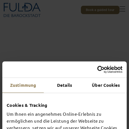
Book a guided tour
Zustimmung
Details
Über Cookies
Cookies & Tracking
Um Ihnen ein angenehmes Online-Erlebnis zu
Experiences unique to Fulda
TOP EVENTS
ermöglichen und die Leistung der Webseite zu
verbessern, setzen wir auf unserer Webseite Cookies