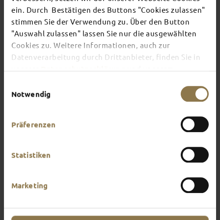
ein. Durch Bestätigen des Buttons "Cookies zulassen"
stimmen Sie der Verwendung zu. Über den Button
There's always something going on in Fulda:
"Auswahl zulassen" lassen Sie nur die ausgewählten
whether it's a concert, a musical, a fun-filled
Cookies zu. Weitere Informationen, auch zur
guided tour or a theatre performance – this is the
place to discover the current events and
Datenverarbeitung durch Drittanbieter, finden Sie in
highlights in and around Fulda.
unserer
Datenschutzerklärung
und unserem
Impressum
.
Einwilligungsauswahl
Notwendig
Präferenzen
Statistiken
Marketing