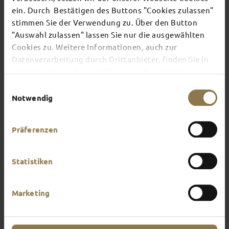
ein. Durch Bestätigen des Buttons "Cookies zulassen"
stimmen Sie der Verwendung zu. Über den Button
There's always something going on in Fulda:
"Auswahl zulassen" lassen Sie nur die ausgewählten
whether it's a concert, a musical, a fun-filled
Cookies zu. Weitere Informationen, auch zur
guided tour or a theatre performance – this is the
place to discover the current events and
Datenverarbeitung durch Drittanbieter, finden Sie in
highlights in and around Fulda.
unserer
Datenschutzerklärung
und unserem
Impressum
.
Einwilligungsauswahl
Notwendig
Präferenzen
Statistiken
Marketing