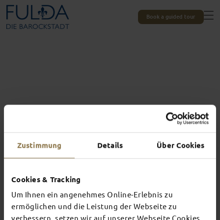
Book a guided tour
Zustimmung
Details
Über Cookies
Cookies & Tracking
Um Ihnen ein angenehmes Online-Erlebnis zu
Experiences unique to Fulda
TOP EVENTS
ermöglichen und die Leistung der Webseite zu
verbessern, setzen wir auf unserer Webseite Cookies