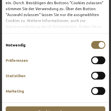
ein. Durch Bestätigen des Buttons "Cookies zulassen"
stimmen Sie der Verwendung zu. Über den Button
There's always something going on in Fulda:
"Auswahl zulassen" lassen Sie nur die ausgewählten
whether it's a concert, a musical, a fun-filled
Cookies zu. Weitere Informationen, auch zur
guided tour or a theatre performance – this is the
Datenverarbeitung durch Drittanbieter, finden Sie in
place to discover the current events and
unserer
Datenschutzerklärung
und unserem
highlights in and around Fulda.
Impressum
.
Einwilligungsauswahl
Notwendig
Präferenzen
Statistiken
Marketing