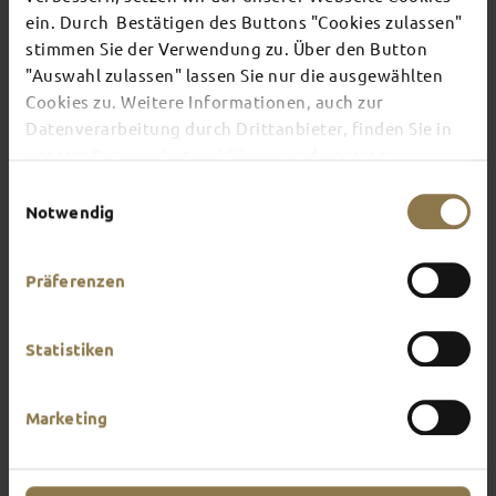
TOP EVENTS
ein. Durch Bestätigen des Buttons "Cookies zulassen"
stimmen Sie der Verwendung zu. Über den Button
"Auswahl zulassen" lassen Sie nur die ausgewählten
There's always something going on in Fulda:
Cookies zu. Weitere Informationen, auch zur
whether it's a concert, a musical, a fun-filled
guided tour or a theatre performance – this is the
Datenverarbeitung durch Drittanbieter, finden Sie in
place to discover the current events and
unserer
Datenschutzerklärung
und unserem
highlights in and around Fulda.
Impressum
.
Einwilligungsauswahl
Notwendig
Präferenzen
Statistiken
Marketing