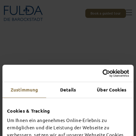
Book a guided tour
Zustimmung
Details
Über Cookies
Cookies & Tracking
Um Ihnen ein angenehmes Online-Erlebnis zu
Experiences unique to Fulda
ermöglichen und die Leistung der Webseite zu
verbessern, setzen wir auf unserer Webseite Cookies