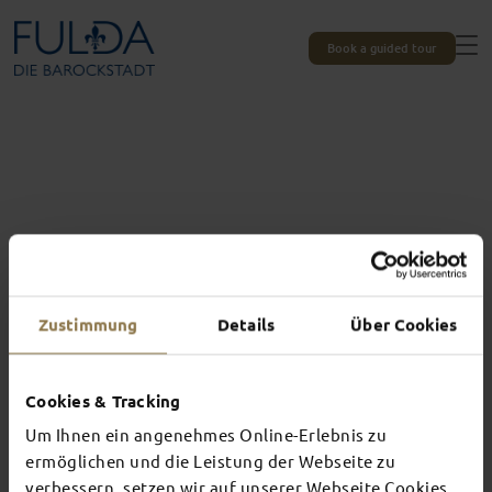
Book a guided tour
Zustimmung
Details
Über Cookies
Cookies & Tracking
Um Ihnen ein angenehmes Online-Erlebnis zu
Experiences unique to Fulda
ermöglichen und die Leistung der Webseite zu
verbessern, setzen wir auf unserer Webseite Cookies