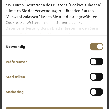
TOP EVENTS
ein. Durch Bestätigen des Buttons "Cookies zulassen"
stimmen Sie der Verwendung zu. Über den Button
"Auswahl zulassen" lassen Sie nur die ausgewählten
There's always something going on in Fulda:
Cookies zu. Weitere Informationen, auch zur
whether it's a concert, a musical, a fun-filled
guided tour or a theatre performance – this is the
Datenverarbeitung durch Drittanbieter, finden Sie in
place to discover the current events and
unserer
Datenschutzerklärung
und unserem
highlights in and around Fulda.
Impressum
.
Einwilligungsauswahl
Notwendig
Präferenzen
Statistiken
Marketing