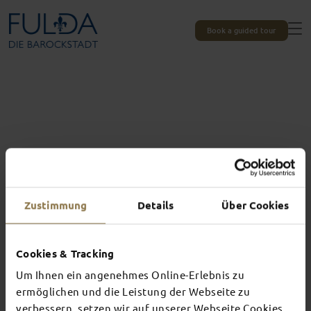
Book a guided tour
Zustimmung
Details
Über Cookies
Cookies & Tracking
Um Ihnen ein angenehmes Online-Erlebnis zu
Experiences unique to Fulda
ermöglichen und die Leistung der Webseite zu
verbessern, setzen wir auf unserer Webseite Cookies