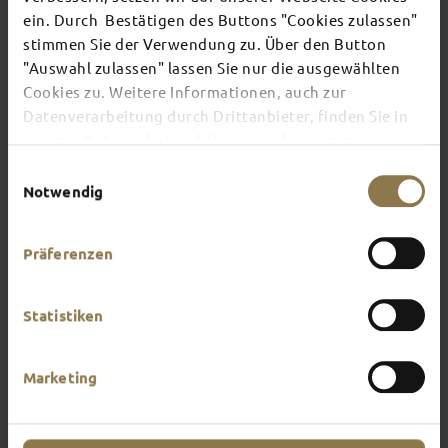
TOP EVENTS
ein. Durch Bestätigen des Buttons "Cookies zulassen"
stimmen Sie der Verwendung zu. Über den Button
"Auswahl zulassen" lassen Sie nur die ausgewählten
There's always something going on in Fulda:
Cookies zu. Weitere Informationen, auch zur
whether it's a concert, a musical, a fun-filled
guided tour or a theatre performance – this is the
Datenverarbeitung durch Drittanbieter, finden Sie in
place to discover the current events and
unserer
Datenschutzerklärung
und unserem
highlights in and around Fulda.
Impressum
.
Einwilligungsauswahl
Notwendig
Präferenzen
Statistiken
Marketing