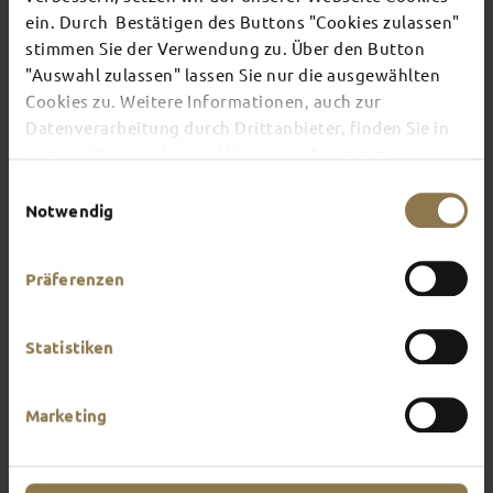
ein. Durch Bestätigen des Buttons "Cookies zulassen"
stimmen Sie der Verwendung zu. Über den Button
There's always something going on in Fulda:
"Auswahl zulassen" lassen Sie nur die ausgewählten
whether it's a concert, a musical, a fun-filled
Cookies zu. Weitere Informationen, auch zur
guided tour or a theatre performance – this is the
place to discover the current events and
Datenverarbeitung durch Drittanbieter, finden Sie in
highlights in and around Fulda.
unserer
Datenschutzerklärung
und unserem
Impressum
.
Einwilligungsauswahl
Notwendig
Präferenzen
Statistiken
Marketing