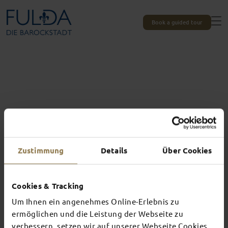
Book a guided tour
Zustimmung
Details
Über Cookies
Cookies & Tracking
Um Ihnen ein angenehmes Online-Erlebnis zu
Experiences unique to Fulda
ermöglichen und die Leistung der Webseite zu
verbessern, setzen wir auf unserer Webseite Cookies