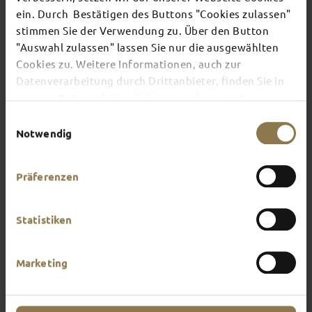
TOP EVENTS
ein. Durch Bestätigen des Buttons "Cookies zulassen"
stimmen Sie der Verwendung zu. Über den Button
"Auswahl zulassen" lassen Sie nur die ausgewählten
There's always something going on in Fulda:
Cookies zu. Weitere Informationen, auch zur
whether it's a concert, a musical, a fun-filled
guided tour or a theatre performance – this is the
Datenverarbeitung durch Drittanbieter, finden Sie in
place to discover the current events and
unserer
Datenschutzerklärung
und unserem
highlights in and around Fulda.
Impressum
.
Einwilligungsauswahl
Notwendig
Präferenzen
Statistiken
Marketing