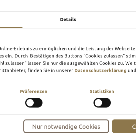
Experiences u
TOP 
Details
line-Erlebnis zu ermöglichen und die Leistung der Webseite 
SCHLOSS­
RHÖN
es ein. Durch Bestätigen des Buttons "Cookies zulassen" st
THEATER
SURR
l zulassen" lassen Sie nur die ausgewählten Cookies zu. Wei
ttanbieter, finden Sie in unserer
Datenschutzerklärung
und
Find out more
Find ou
There's always something goin
filled guided tour or a theat
events and highlights in and
Präferenzen
Statistiken
Nur notwendige Cookies
C