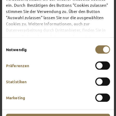
ein. Durch Bestätigen des Buttons "Cookies zulassen"
stimmen Sie der Verwendung zu. Über den Button
There's always something going on in Fulda:
"Auswahl zulassen" lassen Sie nur die ausgewählten
whether it's a concert, a musical, a fun-filled
Cookies zu. Weitere Informationen, auch zur
guided tour or a theatre performance – this is the
place to discover the current events and
Datenverarbeitung durch Drittanbieter, finden Sie in
highlights in and around Fulda.
unserer
Datenschutzerklärung
und unserem
Impressum
.
Einwilligungsauswahl
Notwendig
Präferenzen
Statistiken
Marketing