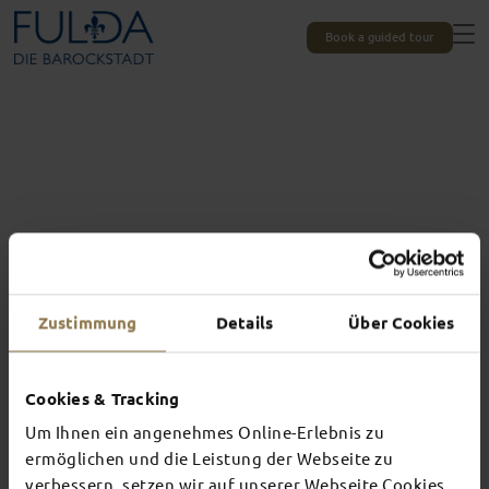
Book a guided tour
Zustimmung
Details
Über Cookies
Cookies & Tracking
Um Ihnen ein angenehmes Online-Erlebnis zu
Experiences unique to Fulda
TOP EVENTS
ermöglichen und die Leistung der Webseite zu
verbessern, setzen wir auf unserer Webseite Cookies