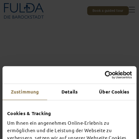
Book a guided tour
Zustimmung
Details
Über Cookies
Cookies & Tracking
Um Ihnen ein angenehmes Online-Erlebnis zu
Experiences unique to Fulda
TOP EVENTS
ermöglichen und die Leistung der Webseite zu
verbessern, setzen wir auf unserer Webseite Cookies