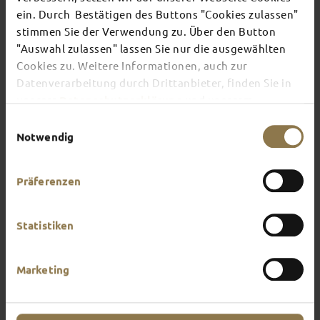
ein. Durch Bestätigen des Buttons "Cookies zulassen"
stimmen Sie der Verwendung zu. Über den Button
There's always something going on in Fulda:
"Auswahl zulassen" lassen Sie nur die ausgewählten
whether it's a concert, a musical, a fun-filled
Cookies zu. Weitere Informationen, auch zur
guided tour or a theatre performance – this is the
place to discover the current events and
Datenverarbeitung durch Drittanbieter, finden Sie in
highlights in and around Fulda.
unserer
Datenschutzerklärung
und unserem
Impressum
.
Einwilligungsauswahl
Notwendig
Präferenzen
Statistiken
Marketing